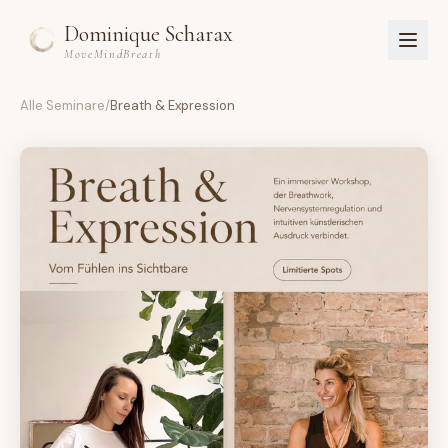
Dominique Scharax
MoveMindBreath
Alle Seminare
/
Breath & Expression
Home
Über Dominique
Kurse
Studio
Workshops & Retreats
Buch
EN
Anmelden
Registrieren
Jetzt starten