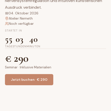
Nervensystemregulation und intuitiven künstlerischen
Ausdruck verbindet.
📅
04. Oktober 2026
Atelier Nemeth
Noch verfügbar
STARTET IN
55
03
40
TAGE
STUNDEN
MINUTEN
€
290
Seminar
·
Inklusive Materialien
Jetzt buchen · € 290