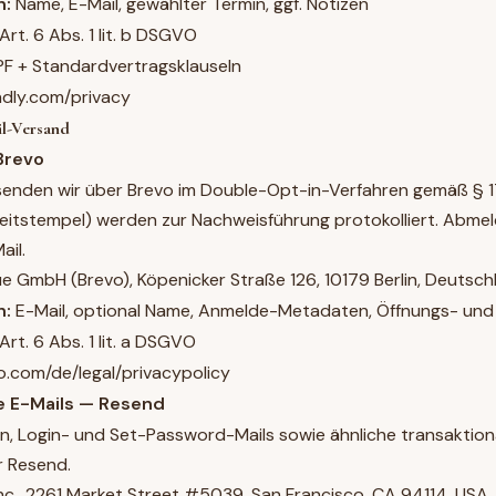
n:
Name, E-Mail, gewählter Termin, ggf. Notizen
Art. 6 Abs. 1 lit. b DSGVO
F + Standardvertragsklauseln
ndly.com/privacy
il-Versand
Brevo
senden wir über Brevo im Double-Opt-in-Verfahren gemäß § 1
eitstempel) werden zur Nachweisführung protokolliert. Abmel
ail.
e GmbH (Brevo), Köpenicker Straße 126, 10179 Berlin, Deutsch
n:
E-Mail, optional Name, Anmelde-Metadaten, Öffnungs- und 
Art. 6 Abs. 1 lit. a DSGVO
o.com/de/legal/privacypolicy
le E-Mails — Resend
n, Login- und Set-Password-Mails sowie ähnliche transaktion
r Resend.
nc., 2261 Market Street #5039, San Francisco, CA 94114, USA