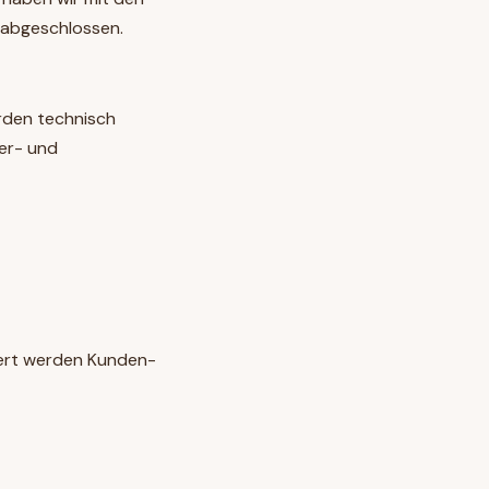
O abgeschlossen.
erden technisch
er- und
hert werden Kunden-