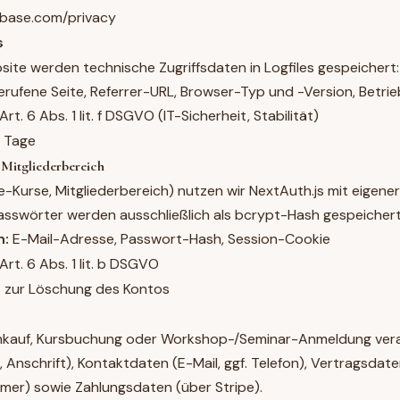
base.com/privacy
s
site werden technische Zugriffsdaten in Logfiles gespeichert:
rufene Seite, Referrer-URL, Browser-Typ und -Version, Betri
Art. 6 Abs. 1 lit. f DSGVO (IT-Sicherheit, Stabilität)
 Tage
 Mitgliederbereich
ne-Kurse, Mitgliederbereich) nutzen wir NextAuth.js mit eigen
Passwörter werden ausschließlich als bcrypt-Hash gespeichert, 
n:
E-Mail-Adresse, Passwort-Hash, Session-Cookie
Art. 6 Abs. 1 lit. b DSGVO
 zur Löschung des Kontos
kauf, Kursbuchung oder Workshop-/Seminar-Anmeldung vera
nschrift), Kontaktdaten (E-Mail, ggf. Telefon), Vertragsdat
mer) sowie Zahlungsdaten (über Stripe).