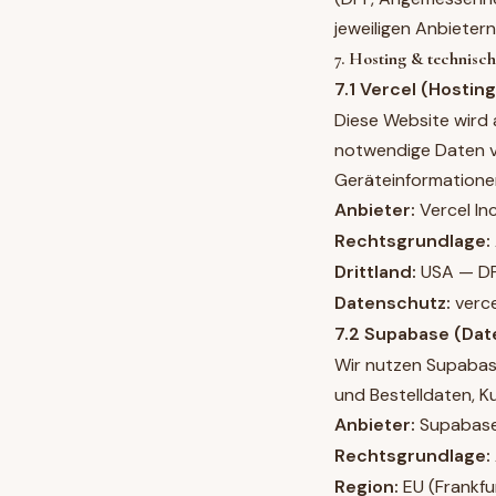
jeweiligen Anbieter
7. Hosting & technisch
7.1 Vercel (Hosting
Diese Website wird a
notwendige Daten ve
Geräteinformatione
Anbieter:
Vercel In
Rechtsgrundlage:
Drittland:
USA — DP
Datenschutz:
verc
7.2 Supabase (Dat
Wir nutzen Supabas
und Bestelldaten, Ku
Anbieter:
Supabase 
Rechtsgrundlage:
Region:
EU (Frankfu