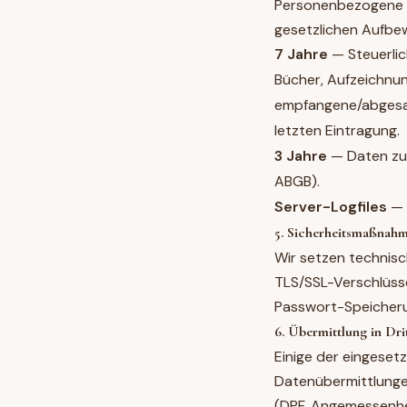
Personenbezogene D
gesetzlichen Aufbe
7 Jahre
— Steuerlic
Bücher, Aufzeichnu
empfangene/abgesan
letzten Eintragung.
3 Jahre
— Daten zu
ABGB).
Server-Logfiles
— 
5. Sicherheitsmaßnah
Wir setzen technis
TLS/SSL-Verschlüsse
Passwort-Speicheru
6. Übermittlung in Dri
Einige der eingeset
Datenübermittlungen
(DPF, Angemessenhe