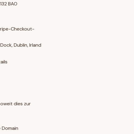
§ 132 BAO
tripe-Checkout-
ock, Dublin, Irland
ails
oweit dies zur
re Domain