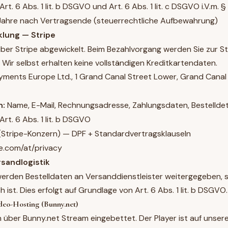
Art. 6 Abs. 1 lit. b DSGVO und Art. 6 Abs. 1 lit. c DSGVO i.V.m. 
ahre nach Vertragsende (steuerrechtliche Aufbewahrung)
klung — Stripe
ber Stripe abgewickelt. Beim Bezahlvorgang werden Sie zur S
. Wir selbst erhalten keine vollständigen Kreditkartendaten.
yments Europe Ltd., 1 Grand Canal Street Lower, Grand Canal D
n:
Name, E-Mail, Rechnungsadresse, Zahlungsdaten, Bestelldet
Art. 6 Abs. 1 lit. b DSGVO
(Stripe-Konzern) — DPF + Standardvertragsklauseln
pe.com/at/privacy
rsandlogistik
rden Bestelldaten an Versanddienstleister weitergegeben, s
h ist. Dies erfolgt auf Grundlage von Art. 6 Abs. 1 lit. b DSGVO.
deo-Hosting (Bunny.net)
über Bunny.net Stream eingebettet. Der Player ist auf unse