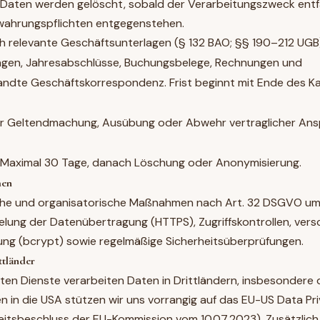
aten werden gelöscht, sobald der Verarbeitungszweck entfä
wahrungspflichten entgegenstehen.
h relevante Geschäftsunterlagen (§ 132 BAO; §§ 190–212 UGB
ngen, Jahresabschlüsse, Buchungsbelege, Rechnungen und
dte Geschäftskorrespondenz. Frist beginnt mit Ende des Ka
r Geltendmachung, Ausübung oder Abwehr vertraglicher Ans
Maximal 30 Tage, danach Löschung oder Anonymisierung.
men
che und organisatorische Maßnahmen nach Art. 32 DSGVO um
lung der Datenübertragung (HTTPS), Zugriffskontrollen, vers
ng (bcrypt) sowie regelmäßige Sicherheitsüberprüfungen.
ttländer
zten Dienste verarbeiten Daten in Drittländern, insbesondere 
 in die USA stützen wir uns vorrangig auf das EU-US Data P
itsbeschluss der EU-Kommission vom 10.07.2023). Zusätzlich