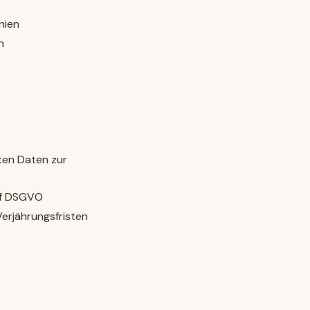
nien
n
lten Daten zur
t. f DSGVO
Verjährungsfristen