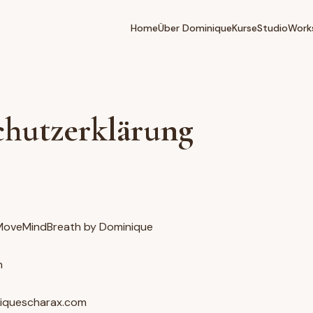
Home
Über Dominique
Kurse
Studio
Work
chutzerklärung
oveMindBreath by Dominique
h
niquescharax.com