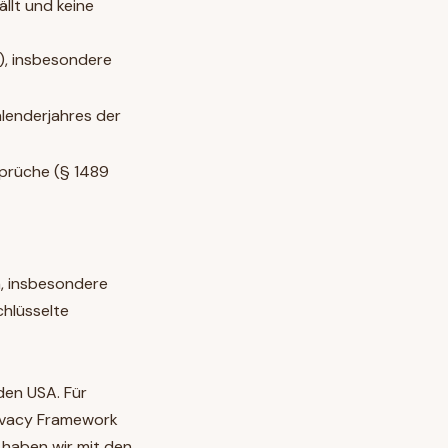
llt und keine
), insbesondere
lenderjahres der
prüche (§ 1489
, insbesondere
chlüsselte
den USA. Für
rivacy Framework
 haben wir mit den