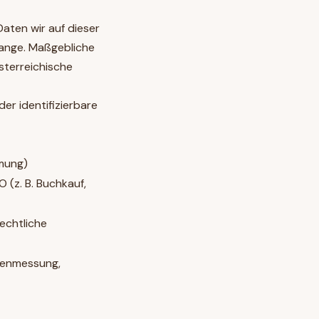
aten wir auf dieser
lange. Maßgebliche
terreichische
der identifizierbare
mmung)
O (z. B. Buchkauf,
rechtliche
eitenmessung,