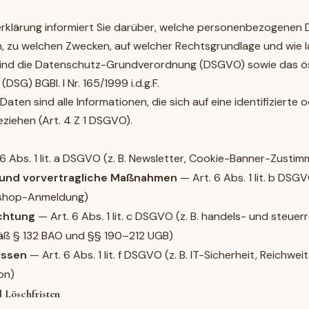
klärung informiert Sie darüber, welche personenbezogenen D
, zu welchen Zwecken, auf welcher Rechtsgrundlage und wie 
ind die Datenschutz-Grundverordnung (DSGVO) sowie das ös
SG) BGBl. I Nr. 165/1999 i.d.g.F.
en sind alle Informationen, die sich auf eine identifizierte o
eziehen (Art. 4 Z 1 DSGVO).
6 Abs. 1 lit. a DSGVO (z. B. Newsletter, Cookie-Banner-Zusti
 und vorvertragliche Maßnahmen
— Art. 6 Abs. 1 lit. b DSGV
shop-Anmeldung)
ichtung
— Art. 6 Abs. 1 lit. c DSGVO (z. B. handels- und steuer
ß § 132 BAO und §§ 190–212 UGB)
essen
— Art. 6 Abs. 1 lit. f DSGVO (z. B. IT-Sicherheit, Reichw
on)
 Löschfristen