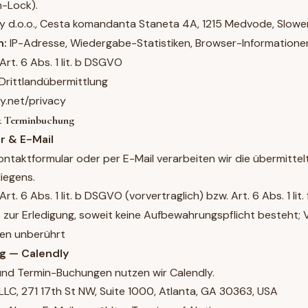
-Lock).
d.o.o., Cesta komandanta Staneta 4A, 1215 Medvode, Slowe
n:
IP-Adresse, Wiedergabe-Statistiken, Browser-Informatione
Art. 6 Abs. 1 lit. b DSGVO
Drittlandübermittlung
y.net/privacy
& Terminbuchung
ar & E-Mail
ontaktformular oder per E-Mail verarbeiten wir die übermitte
iegens.
Art. 6 Abs. 1 lit. b DSGVO (vorvertraglich) bzw. Art. 6 Abs. 1 li
 zur Erledigung, soweit keine Aufbewahrungspflicht besteht; 
ben unberührt
g — Calendly
und Termin-Buchungen nutzen wir Calendly.
LLC, 271 17th St NW, Suite 1000, Atlanta, GA 30363, USA