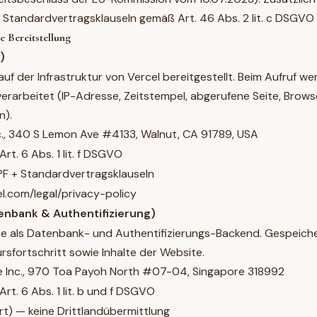
n Standardvertragsklauseln gemäß Art. 46 Abs. 2 lit. c DSGV
e Bereitstellung
)
uf der Infrastruktur von Vercel bereitgestellt. Beim Aufruf w
rarbeitet (IP-Adresse, Zeitstempel, abgerufene Seite, Brows
n).
c., 340 S Lemon Ave #4133, Walnut, CA 91789, USA
Art. 6 Abs. 1 lit. f DSGVO
F + Standardvertragsklauseln
el.com/legal/privacy-policy
enbank & Authentifizierung)
e als Datenbank- und Authentifizierungs-Backend. Gespeic
rsfortschritt sowie Inhalte der Website.
Inc., 970 Toa Payoh North #07-04, Singapore 318992
Art. 6 Abs. 1 lit. b und f DSGVO
rt) — keine Drittlandübermittlung