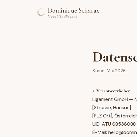
Dominique Scharax
MoveMindBreath
Datens
Stand:
Mai 2026
1. Verantwortlicher
Ligament GmbH — M
[Strasse, Hausnr.]
[PLZ Ort], Österreic
UID: ATU 68536088
E-Mail: hello@domi