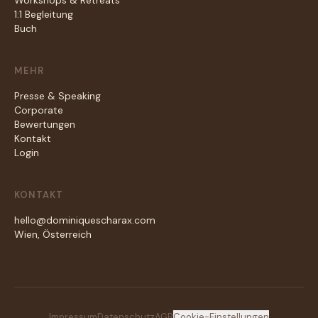
Workshops & Retreats
1:1 Begleitung
Buch
MEHR
Presse & Speaking
Corporate
Bewertungen
Kontakt
Login
KONTAKT
hello@dominiquescharax.com
Wien, Österreich
Impressum
Datenschutz
AGB
Cookie-Einstellungen