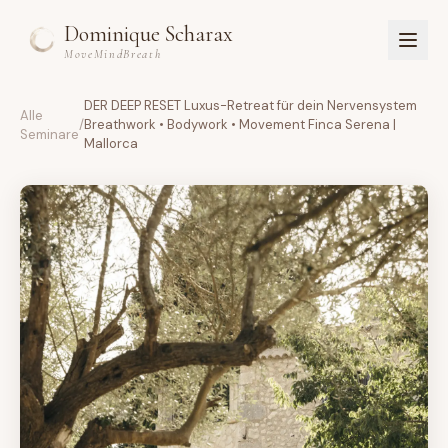
Dominique Scharax
MoveMindBreath
DER DEEP RESET Luxus-Retreat für dein Nervensystem
Alle
Home
/
Breathwork • Bodywork • Movement Finca Serena |
Seminare
Mallorca
Über Dominique
Kurse
Studio
Workshops & Retreats
Buch
EN
Anmelden
Registrieren
Jetzt starten