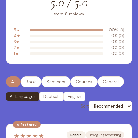
5.0 / 5.0
from 8 reviews
5
★
100
%
(
8
)
4
★
0
%
(
0
)
3
★
0
%
(
0
)
2
★
0
%
(
0
)
1
★
0
%
(
0
)
All
Book
Seminars
Courses
General
All languages
Deutsch
English
Sort
★ Featured
★★★★★
General
Bewegungscoaching