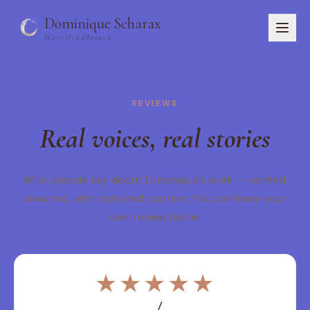
Dominique Scharax
MoveMindBreath
Home
REVIEWS
About
Courses
Real voices, real stories
Studio
Workshops & Retreats
What people say about Dominique’s work — verified,
Book
unedited, with date and context. You can leave your
DE
own review below.
Sign in
Register
★★★★★
Get started